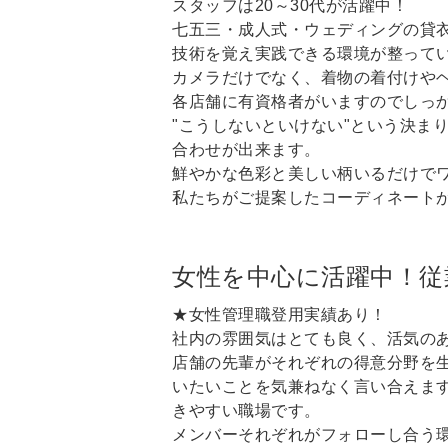
スタッフは20～30代が活躍中！
七五三・成人式・ウェディングの貸
技術を覚え実践できる環境が整って
カメラだけでなく、着物の着付けや
各店舗に有資格者がいますのでしっ
"こうしないといけない"という決ま
合わせが出来ます。
鮮やかな色彩と美しい柄いるだけで
私たちがご提案したコーディネート
女性を中心に活躍中！従
★女性管理職登用実績あり！
社内の雰囲気はとても良く、活気の
店舗の先輩がそれぞれの得意分野を
いたいことを気兼ねなく言い合えま
きやすい職場です。
メンバーそれぞれがフォローし合う