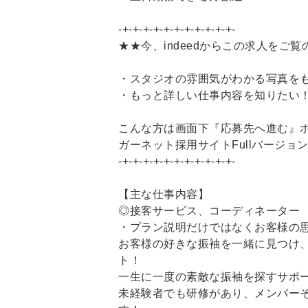
-+-+-+-+-+-+-+-+-+-+-+-
★★今、indeedからこの求人をご
・スタジオの雰囲気がわかる写真を
・もっと詳しい仕事内容を知りたい
こんな方は画面下『応募先へ進む』
ガーネット採用サイトFullバージョ
-+-+-+-+-+-+-+-+-+-+-+-
【主な仕事内容】
◎接客サービス、コーディネーター
・プラン説明だけではなくお客様の
お客様の好きな振袖を一緒に見つけ
ト！
一生に一度の素敵な振袖を探すサポ
未経験者でも研修があり、メンバー