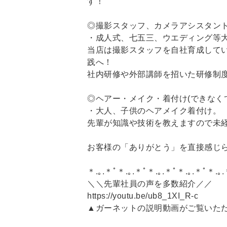
す！
◎撮影スタッフ、カメラアシスタン
・成人式、七五三、ウエディング等
当店は撮影スタッフを自社育成してい
践へ！
社内研修や外部講師を招いた研修制
◎ヘアー・メイク・着付け(できなくて
・大人、子供のヘアメイク着付け。
先輩が知識や技術を教えますので未
お客様の「ありがとう」を直接感じ
＊.｡.＊ﾟ＊.｡.＊ﾟ＊.｡.＊ﾟ＊.｡.＊ﾟ＊.｡.
＼＼先輩社員の声を多数紹介／／
https://youtu.be/ub8_1XI_R-c
▲ガーネットの説明動画がご覧いた