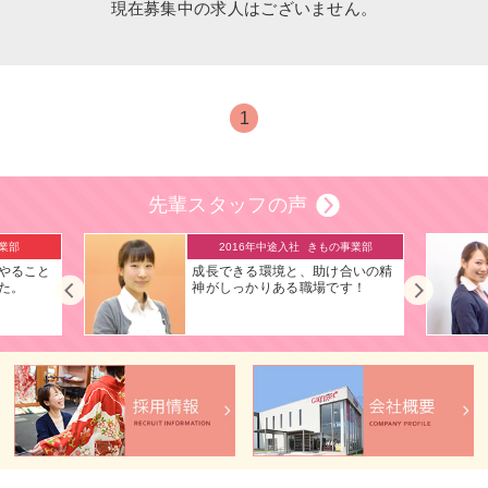
現在募集中の求人はございません。
1
先輩スタッフの声
業部
2016年中途入社
きもの事業部
やること
成長できる環境と、助け合いの精
た。
神がしっかりある職場です！