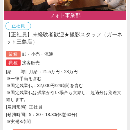
フォト事業部
正社員
【正社員】未経験者歓迎★撮影スタッフ（ガーネ
ット三島店）
業種
卸・小売・流通
職種
接客販売
[給 与]
月給：21.5万円～28万円
※一律手当を含む
※固定残業代：32,000円/24時間を含む
※固定残業代は残業がない場合も支給し、超過分は別途支
給します。
[雇用形態]
正社員
[勤務時間]
9：30～18:30(休憩60分)
※実働8時間