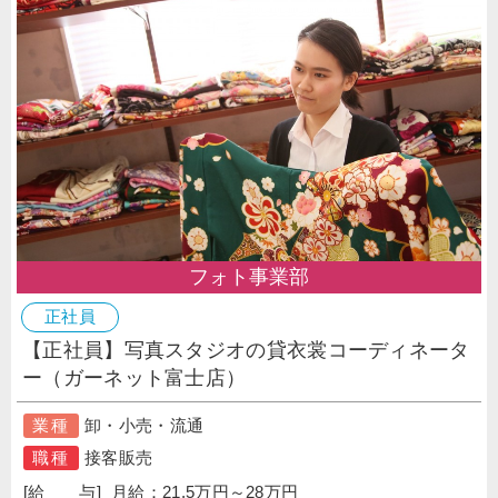
フォト事業部
正社員
【正社員】写真スタジオの貸衣裳コーディネータ
ー（ガーネット富士店）
業種
卸・小売・流通
職種
接客販売
[給 与]
月給：21.5万円～28万円