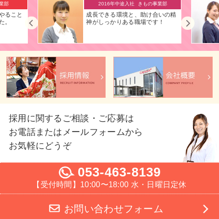
事業部
2016年入社
フォト事業部
合いの精
接客を通じて、人を思いやること
す！
ができるようになりました。
採用に関するご相談・ご応募は
お電話またはメールフォームから
お気軽にどうぞ
053-463-8139
【受付時間】10:00〜18:00 水・日曜日定休
お問い合わせフォーム