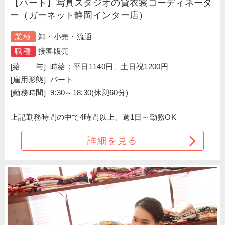
【パート】写真スタジオの貸衣裳コーディネータ
ー（ガーネット静岡インター店）
業種
卸・小売・流通
職種
接客販売
[給 与]
時給：平日1140円、土日祝1200円
[雇用形態]
パート
[勤務時間]
9:30～18:30(休憩60分)
上記勤務時間の中で4時間以上、週1日～勤務OK
詳細を見る