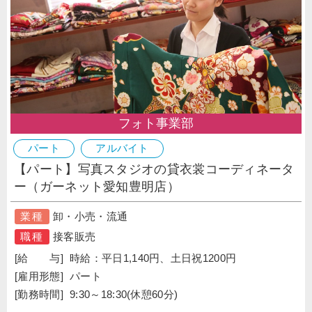
フォト事業部
パート
アルバイト
【パート】写真スタジオの貸衣裳コーディネータ
ー（ガーネット愛知豊明店）
業種
卸・小売・流通
職種
接客販売
[給 与]
時給：平日1,140円、土日祝1200円
[雇用形態]
パート
[勤務時間]
9:30～18:30(休憩60分)