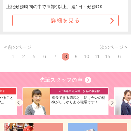
上記勤務時間の中で4時間以上、週1日～勤務OK
詳細を見る
< 前のページ
次のページ >
1
2
5
6
7
8
9
10
11
15
16
先輩スタッフの声
事業部
2016年入社
フォト事業部
合いの精
接客を通じて、人を思いやること
す！
ができるようになりました。