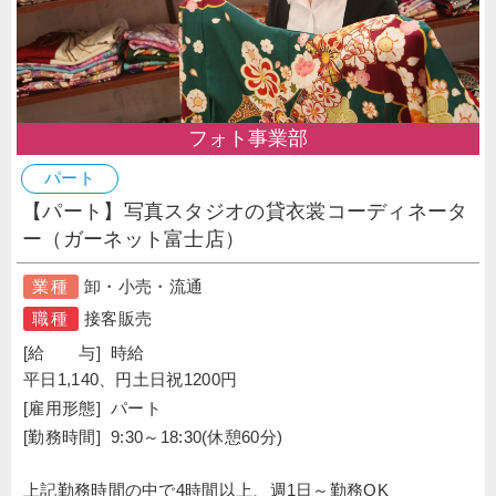
フォト事業部
パート
【パート】写真スタジオの貸衣裳コーディネータ
ー（ガーネット富士店）
業種
卸・小売・流通
職種
接客販売
[給 与]
時給
平日1,140、円土日祝1200円
[雇用形態]
パート
[勤務時間]
9:30～18:30(休憩60分)
上記勤務時間の中で4時間以上、週1日～勤務OK