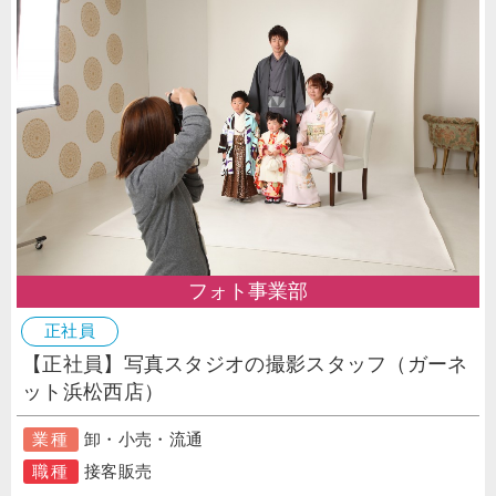
フォト事業部
正社員
【正社員】写真スタジオの撮影スタッフ（ガーネ
ット浜松西店）
業種
卸・小売・流通
職種
接客販売